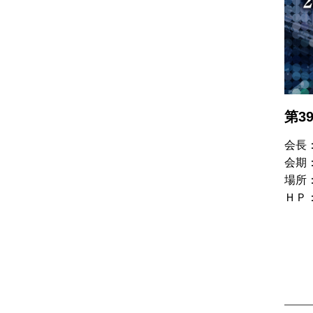
第3
会長
会期
場所
ＨＰ