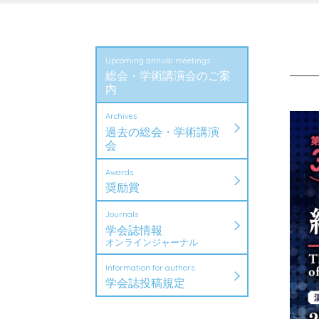
Upcoming annual meetings
総会・学術講演会のご案
内
Archives
過去の総会・学術講演
会
Awards
奨励賞
Journals
学会誌情報
オンラインジャーナル
Information for authors
学会誌投稿規定