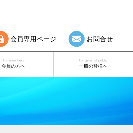
会員専用ページ
お問合せ
For members
For general public
会員の方へ
一般の皆様へ
舌下神経電気刺激装置 植込み実施医
睡眠認定医制度
「口」と「のど」の病気
PITA実施施設一覧
一覧