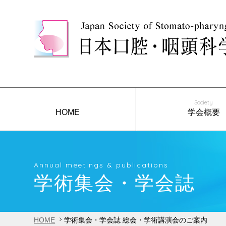
Society
HOME
学会概要
ごあいさつ
沿革
役員構成
会則
リンク
事業報告
Annual meetings & publications
学術集会・学会誌
HOME
学術集会・学会誌 総会・学術講演会のご案内