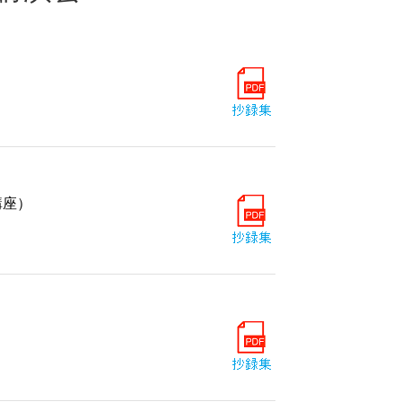
）
講座）