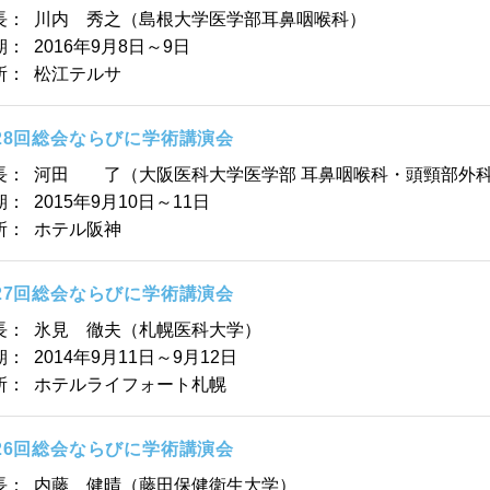
長：
川内 秀之（島根大学医学部耳鼻咽喉科）
期：
2016年9月8日～9日
所：
松江テルサ
28回総会ならびに学術講演会
長：
河田 了（大阪医科大学医学部 耳鼻咽喉科・頭頸部外
期：
2015年9月10日～11日
所：
ホテル阪神
27回総会ならびに学術講演会
長：
氷見 徹夫（札幌医科大学）
期：
2014年9月11日～9月12日
所：
ホテルライフォート札幌
26回総会ならびに学術講演会
長：
内藤 健晴（藤田保健衛生大学）