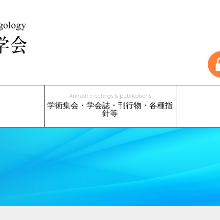
Annual meetings & publications
学術集会・学会誌・刊行物・各種指
針等
パワーデバイスを用いた口蓋扁桃・
上咽頭擦過療法（Epipharyngeal
総会・学術講演会のご案内
過去の総会・学術講演会
奨励賞
学会誌情報
学会誌投稿規定
口腔咽頭の臨床
扁桃病巣疾患診療の手引き
植込み型舌下神経電気刺激療法
入会申込
変更・退会
賛助会員
耳鼻咽喉科
アデノイド手術の手引き
Abrasive Therapy：EAT）について