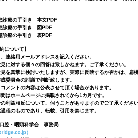
患診療の手引き 本文PDF
患診療の手引き 図PDF
患診療の手引き 表PDF
約について】
名、連絡用メールアドレスを記入ください。
意見に対する個々の回答は致しかねます。ご了承ください。
意見を真摯に検討いたしますが、実際に反映するか否かは、扁
作成委員会の討議で判断致します。
クコメントの内容は公表させて頂く場合があります。
期間はホームページに掲載されてから1カ月です。
者の利益相反について、伺うことがありますのでご了承くださ
成過程のものであり、転載、引用を禁じます。
口腔・咽頭科学会 事務局
ridge.co.jp）