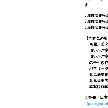
す。
○扁桃病巣疾
○扁桃病巣疾
○扁桃病巣疾
【ご意見の集
所属、氏
頂いたご
頂いたご
の手引き
パブリッ
意見募集
意見提出
本案は作
回答先：日本
（jssp@oneb