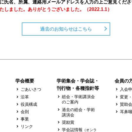
に氏名、所属、連絡用メールアドレスを入力の上ご意見くださ
たしました。ありがとうございました。（2022.1.1）
過去のお知らせはこちら
学会概要
学術集会・学会誌・
会員の
刊行物・各種指針等
ごあいさつ
入会
総会・学術講演会
沿革
変更
のご案内
役員構成
賛助
過去の総会・学術
会則
耳鼻
講演会
事業
奨励賞
リンク
学会誌情報
（オンラ