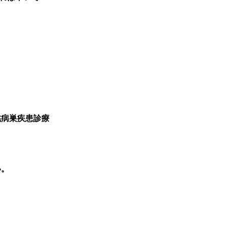
桃病巣疾患診療
い。