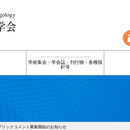
Annual meetings & publications
学術集会・学会誌・刊行物・各種指
針等
総会・学術講演会のご案内
過去の総会・学術講演会
奨励賞
学会誌情報
学会誌投稿規定
口腔咽頭の臨床
扁桃病巣疾患診療の手引き
植込み型舌下神経電気刺激療法
パワーデバイスを用いた口蓋扁桃・
上咽頭擦過療法（Epipharyngeal
入会申込
変更・退会
賛助会員
耳鼻咽喉科
アデノイド手術の手引き
Abrasive Therapy：EAT）について
ブリックコメント募集開始のお知らせ