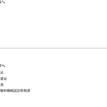
い。
方へ
申込
・退会
会員
咽喉科睡眠認定医制度