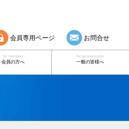
会員専用ページ
お問合せ
For members
For general public
会員の方へ
一般の皆様へ
睡眠認定医制度
「口」と「のど」の病気
舌下神経電気刺激装置 植込み実施医
PITA実施施設一覧
一覧