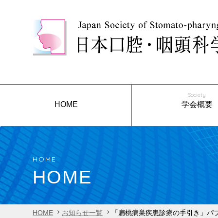
Society
HOME
学会概要
ごあいさつ
沿革
役員構成
会則
リンク
事業報告
HOME
HOME
HOME
お知らせ一覧
「扁桃病巣疾患診療の手引き」パ